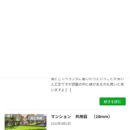
た。今後のお子様の遊び場また今後の庭の手入
れのことを考え人工芝を選択されたとのこと。
Bef […]
続きを読む
部屋の中に人工芝 ～おすすめ活用例②
人工芝活用例
～
2022年4月7日
今回は人工芝のおすすめ活用例②としてちょっ
とした人工芝の使い方を紹介します。 雑草対策
（防草）のためにお庭に敷いたり、子供の遊び
場としてベランダに敷いたりということが多い
人工芝ですが部屋の中に緑があるのも良いと思
いますよ […]
続きを読む
マンション 共用庭 （28ｍｍ）
施工実績
2022年4月1日