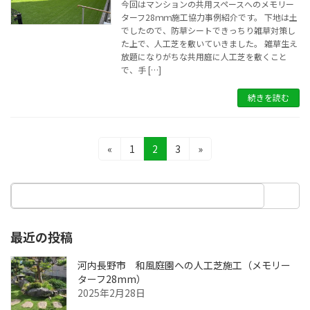
今回はマンションの共用スペースへのメモリー
ターフ28ｍｍ施工協力事例紹介です。 下地は土
でしたので、防草シートできっちり雑草対策し
た上で、人工芝を敷いていきました。 雑草生え
放題になりがちな共用庭に人工芝を敷くこと
で、手 […]
続きを読む
投
固
固
固
«
1
2
3
»
定
定
定
稿
ペ
ペ
ペ
ナ
ー
ー
ー
ジ
ジ
ジ
ビ
最近の投稿
ゲ
ー
河内長野市 和風庭園への人工芝施工（メモリー
ターフ28mm）
シ
2025年2月28日